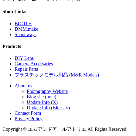
Shop Links
BOOTH
DMM.make
Shapeways
Products
DIY Lens
Camera Accessaries
Repair Parts
プラスチックモデル用品 (M&R Models)
About us
Photography Website
Blog site (note)
Update Info (X)
Update Info (Bluesky)
Contact Form
Privacy Policy
Copyright © エムアンドアールアトリエ All Rights Reserved.