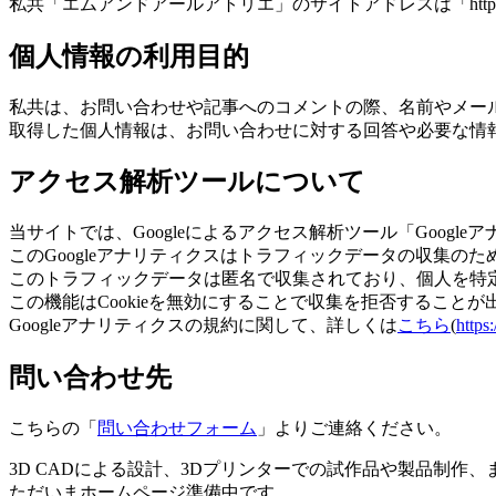
私共「エムアンドアールアトリエ」のサイトアドレスは「https://www.
個人情報の利用目的
私共は、お問い合わせや記事へのコメントの際、名前やメー
取得した個人情報は、お問い合わせに対する回答や必要な情
アクセス解析ツールについて
当サイトでは、Googleによるアクセス解析ツール「Googl
このGoogleアナリティクスはトラフィックデータの収集のため
このトラフィックデータは匿名で収集されており、個人を特
この機能はCookieを無効にすることで収集を拒否すること
Googleアナリティクスの規約に関して、詳しくは
こちら
(
https
問い合わせ先
こちらの「
問い合わせフォーム
」よりご連絡ください。
3D CADによる設計、3Dプリンターでの試作品や製品制作
ただいまホームページ準備中です…