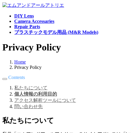
コ
ナ
ン
ビ
DIY Lens
テ
ゲ
Camera Accessaries
ン
ー
Repair Parts
ツ
シ
プラスチックモデル用品 (M&R Models)
へ
ョ
ス
ン
Privacy Policy
キ
に
ッ
移
プ
動
Home
Privacy Policy
Contents
私たちについて
個人情報の利用目的
アクセス解析ツールについて
問い合わせ先
私たちについて